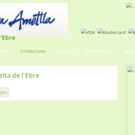
l'Ebre
ades
Cicloturisme
Nàutica
Immobiliària
Resta
elta de l'Ebre
tges