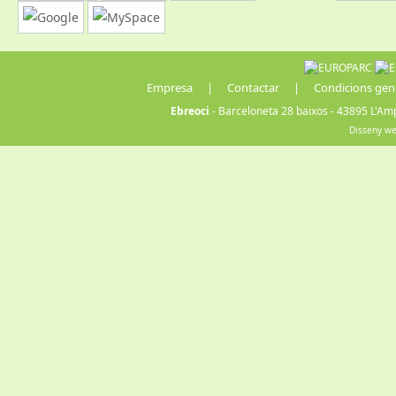
Empresa
|
Contactar
|
Condicions gen
Ebreoci
- Barceloneta 28 baixos - 43895 L'Amp
Disseny w