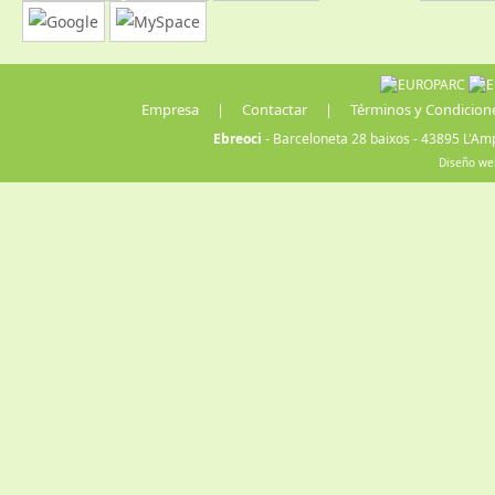
Empresa
|
Contactar
|
Términos y Condicion
Ebreoci
- Barceloneta 28 baixos - 43895 L'Amp
Diseño we