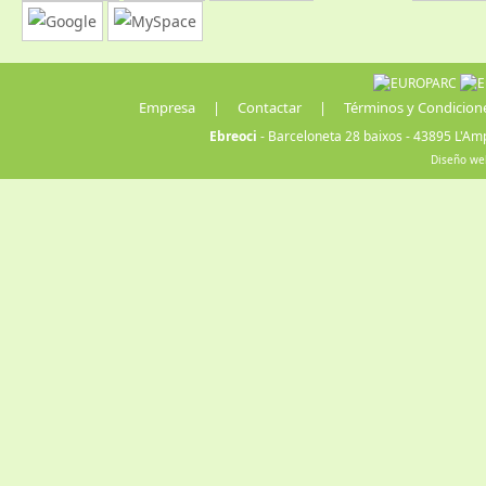
Empresa
|
Contactar
|
Términos y Condicion
Ebreoci
- Barceloneta 28 baixos - 43895 L'Amp
Diseño we