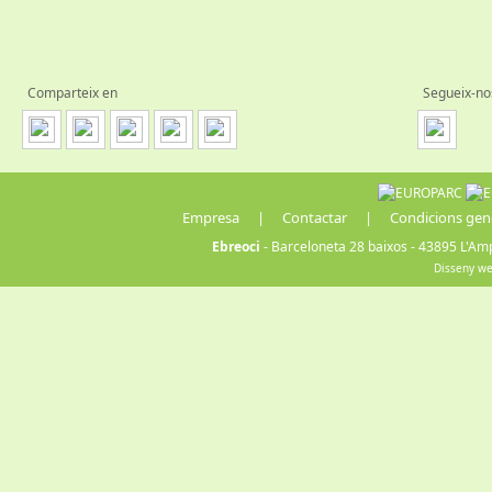
Comparteix en
Segueix-no
Empresa
|
Contactar
|
Condicions gen
Ebreoci
- Barceloneta 28 baixos - 43895 L'Amp
Disseny w