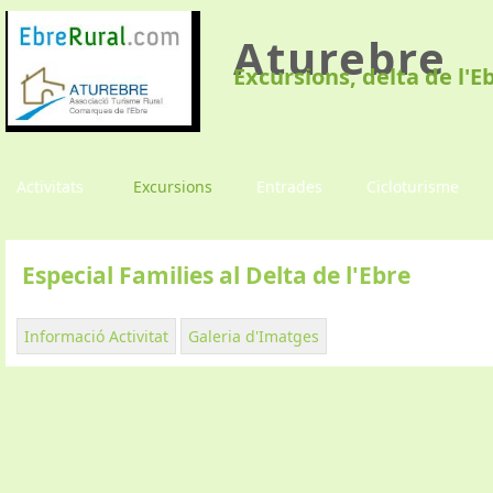
Aturebre
Excursions, delta de l'E
Activitats
Excursions
Entrades
Cicloturisme
Especial Families al Delta de l'Ebre
Informació Activitat
Galeria d'Imatges