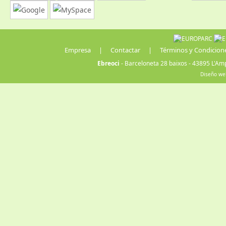
Empresa
|
Contactar
|
Términos y Condicion
Ebreoci
- Barceloneta 28 baixos - 43895 L'Amp
Diseño we