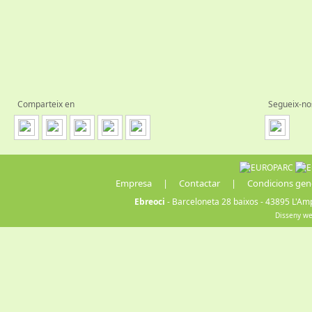
Comparteix en
Segueix-no
Empresa
|
Contactar
|
Condicions gen
Ebreoci
- Barceloneta 28 baixos - 43895 L'Amp
Disseny w