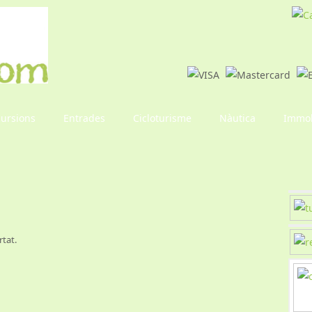
cursions
Entrades
Cicloturisme
Nàutica
Immob
tat.