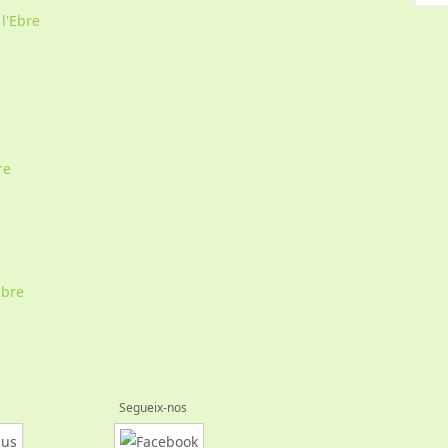
 l'Ebre
re
Ebre
Segueix-nos