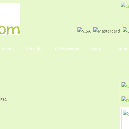
cursions
Entrades
Cicloturisme
Nàutica
Immob
tat.