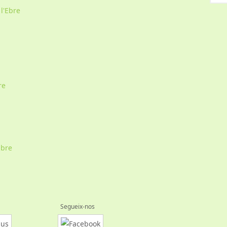
 l'Ebre
re
Ebre
Segueix-nos