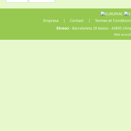
Empresa
|
Contact
|
Termes et Condition
Ebreoci
- Barceloneta 28 baixos - 43895 L'Amp
Web accesi