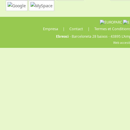
Empresa
|
Contact
|
Termes et Condition
Ebreoci
- Barceloneta 28 baixos - 43895 L'Amp
Web accesi