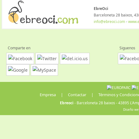
EbreOci
Barceloneta 28 baixos, 43
info@ebreoci.com
-
www.e
Comparte en
Siguenos
Empresa
|
Contactar
|
Términos y Condicion
Ebreoci
- Barceloneta 28 baixos - 43895 L'Amp
Diseño we